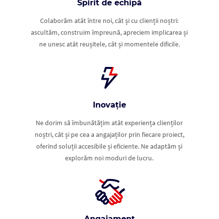
Spirit de echipă
Colaborăm atât între noi, cât și cu clienții noștri:
ascultăm, construim împreună, apreciem implicarea și
ne unesc atât reușitele, cât și momentele dificile.
Inovație
Ne dorim să îmbunătățim atât experiența clienților
noștri, cât și pe cea a angajaților prin fiecare proiect,
oferind soluții accesibile și eficiente. Ne adaptăm și
explorăm noi moduri de lucru.
Angajament