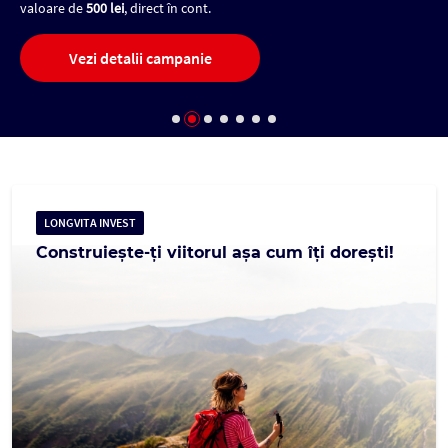
nt.
Vezi asigurarea
ie
LONGVITA INVEST
Construiește-ți viitorul așa cum îți dorești!