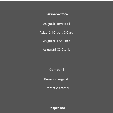
Subsol
Persoane fizice
Asigurări Investiții
Asigurări Credit & Card
Asigurări Locuință
Asigurări Călătorie
Companii
Beneficii angajați
Protecție afaceri
Despre noi