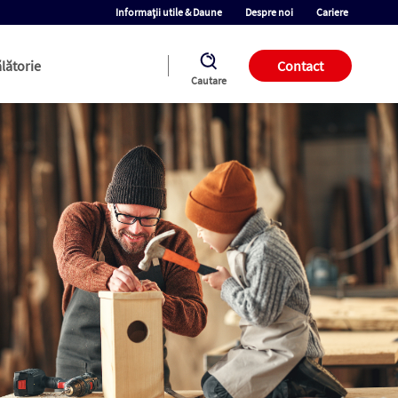
Informații utile & Daune
Despre noi
Cariere
lătorie
Contact
Cautare