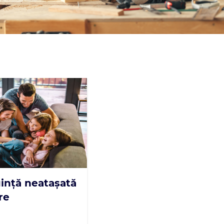
uință neatașată
re