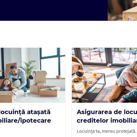
locuință atașată
Asigurarea de loc
iliare/ipotecare
creditelor imobilia
Locuința ta, mereu protejată.