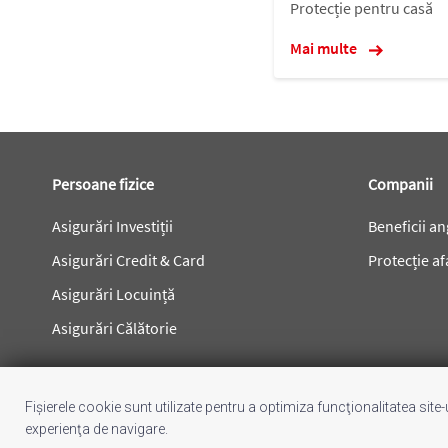
Protecție pentru casă
Mai multe
Subsol
Persoane fizice
Companii
Asigurări Investiții
Beneficii an
Asigurări Credit & Card
Protecție af
Asigurări Locuință
Asigurări Călătorie
Fișierele cookie sunt utilizate pentru a optimiza funcţionalitatea site
experienţa de navigare.
Termeni & condiții