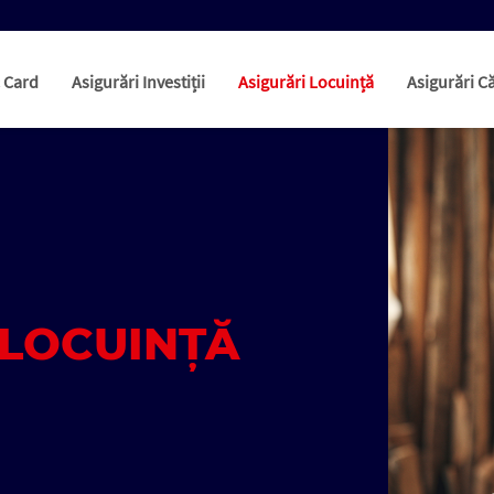
& Card
Asigurări Investiții
Asigurări Locuință
Asigurări Că
 LOCUINȚĂ