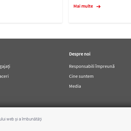
Mai multe
Despre noi
gajați
Responsabili împreună
aceri
Cine suntem
Media
-ului web şi a îmbunătăţi
Protecția datelor
Sugestii & petiții