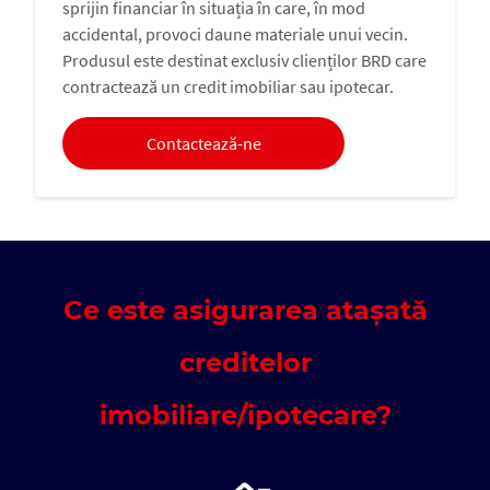
sprijin financiar în situația în care, în mod
accidental, provoci daune materiale unui vecin.
Produsul este destinat exclusiv clienților BRD care
contractează un credit imobiliar sau ipotecar.
Contactează-ne
Ce este asigurarea atașată
creditelor
imobiliare/ipotecare?