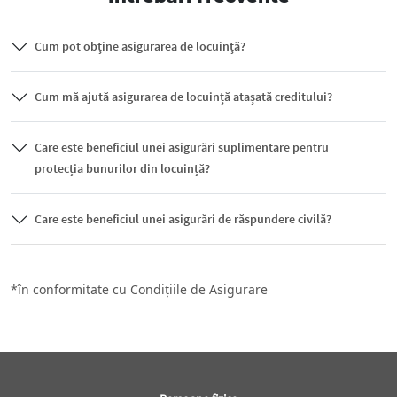
Cum pot obține asigurarea de locuință?
Cum mă ajută asigurarea de locuință atașată creditului?
Care este beneficiul unei asigurări suplimentare pentru
protecția bunurilor din locuință?
Care este beneficiul unei asigurări de răspundere civilă?
*în conformitate cu Condițiile de Asigurare
Subsol