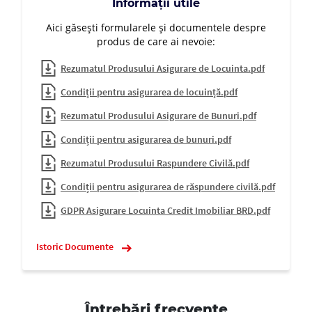
Informații utile
Aici găsești formularele și documentele despre
produs de care ai nevoie:
Rezumatul Produsului Asigurare de Locuinta.pdf
Condiții pentru asigurarea de locuință.pdf
Rezumatul Produsului Asigurare de Bunuri.pdf
Condiții pentru asigurarea de bunuri.pdf
Rezumatul Produsului Raspundere Civilă.pdf
Condiții pentru asigurarea de răspundere civilă.pdf
GDPR Asigurare Locuinta Credit Imobiliar BRD.pdf
Istoric Documente
Întrebări frecvente