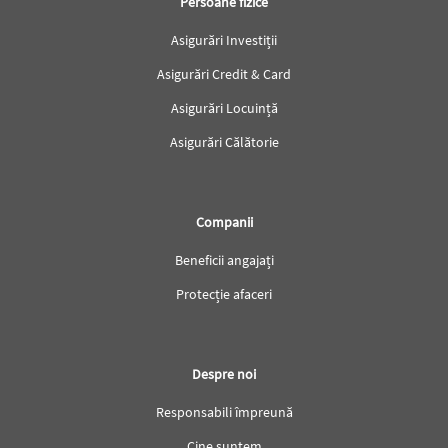
Persoane fizice
Asigurări Investiții
Asigurări Credit & Card
Asigurări Locuință
Asigurări Călătorie
Companii
Beneficii angajați
Protecție afaceri
Despre noi
Responsabili împreună
Cine suntem