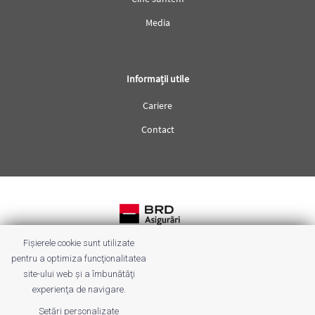
Media
Informații utile
Cariere
Contact
Fișierele cookie sunt utilizate
Termeni & condiții
pentru a optimiza funcţionalitatea
site-ului web şi a îmbunătăţi
Protecția datelor
experienţa de navigare.
Sugestii & petiții
Setări personalizate