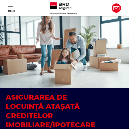
Navigare principală
Sari la conținutul principal
MENU
ASIGURAREA DE
LOCUINȚĂ ATAȘATĂ
CREDITELOR
IMOBILIARE/IPOTECARE