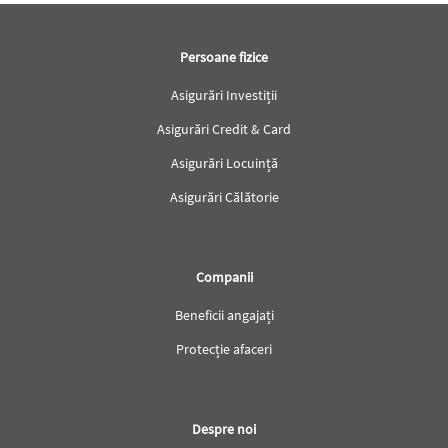
Subsol
Persoane fizice
Asigurări Investiții
Asigurări Credit & Card
Asigurări Locuință
Asigurări Călătorie
Companii
Beneficii angajați
Protecție afaceri
Despre noi