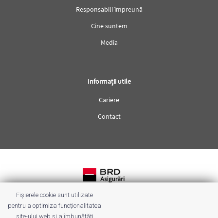
Responsabili împreună
Cine suntem
Media
Informații utile
Cariere
Contact
Fișierele cookie sunt utilizate
Termeni & condiții
pentru a optimiza funcţionalitatea
site-ului web şi a îmbunătăţi