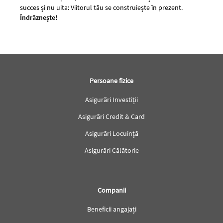
succes și nu uita: Viitorul tău se construiește în prezent.
Îndrăznește!
Subsol
Persoane fizice
Asigurări Investiții
Asigurări Credit & Card
Asigurări Locuință
Asigurări Călătorie
Companii
Beneficii angajați