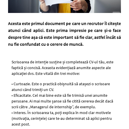
Acesta este primul document pe care un recrutor îl citește
atunci când aplici. Este prima impresie pe care și-o face
despre tine așa că este important să fie clar, astfel încât să
nu fie confundat cu o cerere de muncă.
Scrisoarea de intenție susține și completează CV-ul tău, este
faptică și concisă. Aceasta evidențiază anumite aspecte ale
aplicației dvs. Este vitală din trei motive:
• Curtoazie. Este o practică obișnuită să atașezi o scrisoare
atunci când trimiți un CV.
• Eficacitate. Cel mai bine este să fie trimisă unei anumite
persoane. Ai mai multe șanse să fie citită cererea decât dacă
scrii către „Managerul de internship”, de exemplu.
• Interes. În scrisoarea ta, poți explica în mod clar motivele
(motivația, cerințele) care te-au determinat să aplici pentru
acest post.