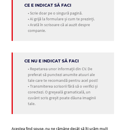
CE E INDICAT SĂ FACI
• Scrie doar pe o singură pagină.
• Ai grijă la formulare și cum te prezinți.
• Arată în scrisoare că ai auzit despre
companie.
CE NU E INDICAT SĂ FACI
• Repetarea unor informații din CV. De
preferat să punctezi anumite atuuri ale
tale care te recomandă pentru acel post!
• Transmiterea scrisorii fără să o verifici și
corectezi. O greșeală gramaticală, un
cuvânt scris greșit poate dăuna imaginii
tale.
Acestea find spuse, nu ne rămâne decât să îți urăm mult