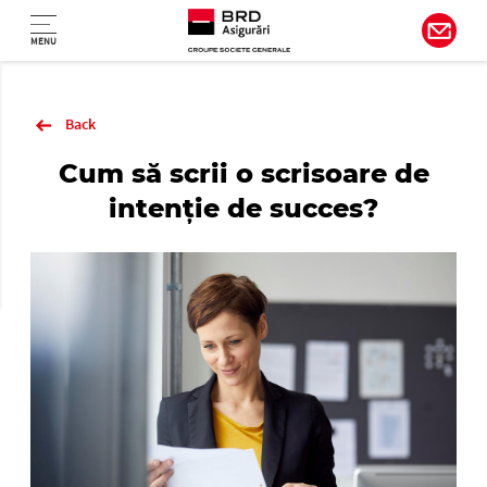
Navigare principală
Sari la conținutul principal
MENU
Back
Cum să scrii o scrisoare de
intenție de succes?