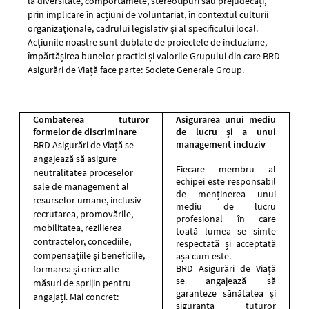
la diversitate, comportamete, stereotipuri sau prejudecăți,
prin implicare în acțiuni de voluntariat, în contextul culturii
organizaționale, cadrului legislativ și al specificului local.
Acțiunile noastre sunt dublate de proiectele de incluziune,
împărtășirea bunelor practici și valorile Grupului din care BRD
Asigurări de Viață face parte: Societe Generale Group.
Combaterea tuturor
Asigurarea unui mediu
formelor de discriminare
de lucru și a unui
management incluziv
BRD Asigurări de Viață se
angajează să asigure
Fiecare membru al
neutralitatea proceselor
echipei este responsabil
sale de management al
de menținerea unui
resurselor umane, inclusiv
mediu de lucru
recrutarea, promovările,
profesional în care
mobilitatea, rezilierea
toată lumea se simte
contractelor, concediile,
respectată și acceptată
compensațiile și beneficiile,
așa cum este.
BRD Asigurări de Viață
formarea și orice alte
se angajează să
măsuri de sprijin pentru
garanteze sănătatea și
angajați. Mai concret:
siguranța tuturor