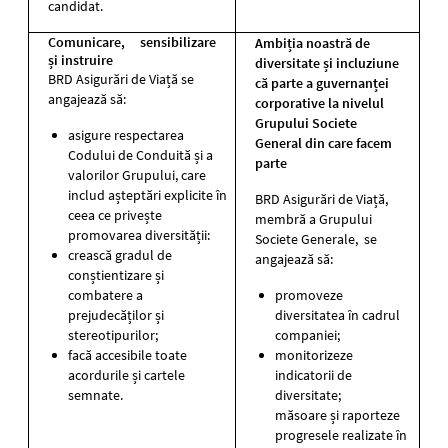
candidat.
Comunicare, sensibilizare
Ambiția noastră de
și instruire
diversitate și incluziune
BRD Asigurări de Viață se
că parte a guvernanței
angajează să:
corporative la nivelul
Grupului Societe
asigure respectarea
General din care facem
Codului de Conduită și a
parte
valorilor Grupului, care
includ așteptări explicite în
BRD Asigurări de Viață,
ceea ce privește
membră a Grupului
promovarea diversității:
Societe Generale, se
crească gradul de
angajează să:
conștientizare și
combatere a
promoveze
prejudecăților și
diversitatea în cadrul
stereotipurilor;
companiei;
facă accesibile toate
monitorizeze
acordurile și cartele
indicatorii de
semnate.
diversitate;
măsoare și raporteze
progresele realizate în