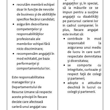
angajaților și, în special,
recrutăm membrii echipei
să ia măsurile ce se
doar în funcție de nevoile
impun pentru a susține
de business și de abilitățile
angajații cu dizabilități
specifice fiecărui candidat;
pe parcursul carierei lor
asigurăm dezvoltarea
in cadrul companiei. În
competențelor și
plus, fiecare angajat
responsabilităților
este invitat să:
contribuie în mod
profesionale ale
responsabil la
membrilor echipei fără
asigurarea unui mediu
nicio discriminare;
de lucru in care sunt
recompensăm angajații în
respectate demnitatea
mod echitabil, pe baza
și diversitatea;
performanței și
se comporte cu
comportamentului lor.
integritate, curtoazie și
respect față de colegi
Este responsabilitatea
și parteneri;
managerilor și a
adopte o atitudine
Departamentului de
deschisă în lucrul cu
colegii și partenerii.
Resurse Umane să respecte
aceste principii în fiecare
decizie care afectează
carieră unui angajat sau