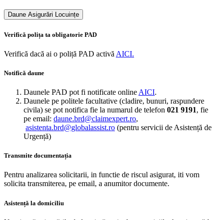
Daune Asigurări Locuințe
Verifică polița ta obligatorie PAD
Verifică dacă ai o poliță PAD activă
AICI.
Notifică​ daune
Daunele PAD pot fi notificate online
AICI
.
Daunele pe politele facultative (cladire, bunuri, raspundere
civila) se pot notifica fie la numarul de telefon
021 9191
, fie
pe email:
daune.brd@claimexpert.ro
,
asistenta.brd@globalassist.ro
(pentru servicii de Asistență de
Urgență)
Transmite documentația
Pentru analizarea solicitarii, in functie de riscul asigurat, iti vom
solicita transmiterea, pe email, a anumitor documente.
Asistență la domiciliu