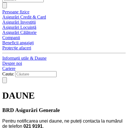
Persoane fizice
Asigurări Credit & Card
Asigurări Investiții
Asigurări Locuință
Asigurări Călătorie
Companii
Beneficii angajați
Protecție afaceri
Informații utile & Daune
Despre noi
Cariere
Cauta:
DAUNE
BRD Asigurări Generale
Pentru notificarea unei daune, ne puteți contacta la numărul
de telefon
021 9191
.