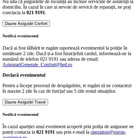
Nu uita că asigurările de locuință au incluse serviciile de asistență la
domiciliu. În cazul în care ai nevoie de servicii de reparații, ne poți
conctacta la
021 9191
.
Daune Asigurări Confort
Notifică​ evenimentul
Dacă ai fost tâlhărit te rugăm raportează evenimentul la poliție în
următoare 2 zile. Dacă ți-a fost furat/jefuit cardul, informează-ne la
numărul de telefon 021 9191 sau adresa de email:
AsigurariGenerale_Confort@brd.ro
Declară​ evenimentul
Pentru a începe procesul de despăgubire, te rugăm să ne contactezi
în maxim 2 zile în caz de furt/jaf sau 5 zile restul situațiilor.
Daune Asigurări Travel
Notifică​ evenimentul
În cazul apariției unui eveniment acoperit prin polița de asigurare ne
puteți contacta la
021 9191
sau prin e-mail la
operation@europ-
assistance.ro
.