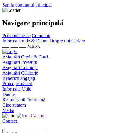
Sari la conținutul principal
Navigare principală
Persoane fizice
Companii
Informații utile & Daune
Despre noi
Cariere
MENU
Asigurări Credit & Card
Asigurări Investiții
Asigurări Locuință
Asigurări Călătorie
Beneficii angajați
Protecție afaceri
Informații Utile
Daune
Responsabili împreună
Cine suntem
Media
Cautare
Contact