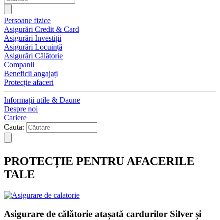
Persoane fizice
Asigurări Credit & Card
Asigurări Investiții
Asigurări Locuință
Asigurări Călătorie
Companii
Beneficii angajați
Protecție afaceri
Informații utile & Daune
Despre noi
Cariere
Cauta:
PROTECȚIE PENTRU AFACERILE
TALE
Asigurare de călătorie atașată cardurilor Silver și