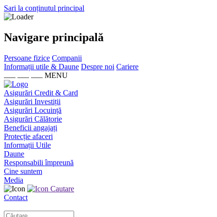
Sari la conținutul principal
Navigare principală
Persoane fizice
Companii
Informații utile & Daune
Despre noi
Cariere
MENU
Asigurări Credit & Card
Asigurări Investiții
Asigurări Locuință
Asigurări Călătorie
Beneficii angajați
Protecție afaceri
Informații Utile
Daune
Responsabili împreună
Cine suntem
Media
Cautare
Contact