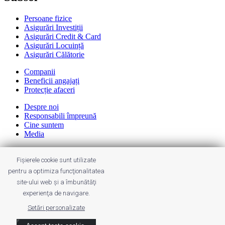
Persoane fizice
Asigurări Investiții
Asigurări Credit & Card
Asigurări Locuință
Asigurări Călătorie
Companii
Beneficii angajați
Protecție afaceri
Despre noi
Responsabili împreună
Cine suntem
Media
Informații utile
Cariere
Fișierele cookie sunt utilizate
Contact
pentru a optimiza funcţionalitatea
site-ului web şi a îmbunătăţi
experienţa de navigare.
Termeni & condiții
Setări personalizate
Protecția datelor
Sugestii & petiții