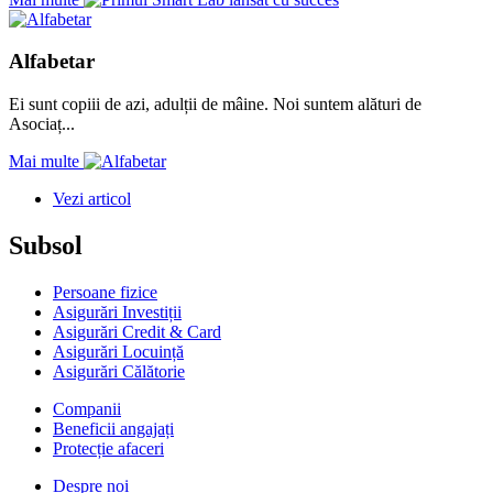
Alfabetar
Ei sunt copiii de azi, adulții de mâine. Noi suntem alături de
Asociaț...
Mai multe
Vezi articol
Subsol
Persoane fizice
Asigurări Investiții
Asigurări Credit & Card
Asigurări Locuință
Asigurări Călătorie
Companii
Beneficii angajați
Protecție afaceri
Despre noi