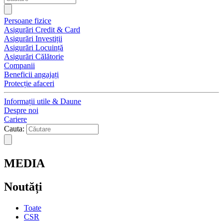
Persoane fizice
Asigurări Credit & Card
Asigurări Investiții
Asigurări Locuință
Asigurări Călătorie
Companii
Beneficii angajați
Protecție afaceri
Informații utile & Daune
Despre noi
Cariere
Cauta:
MEDIA
Noutăți
Toate
CSR