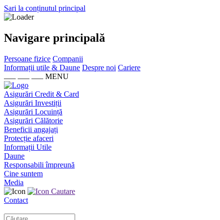
Sari la conținutul principal
Navigare principală
Persoane fizice
Companii
Informații utile & Daune
Despre noi
Cariere
MENU
Asigurări Credit & Card
Asigurări Investiții
Asigurări Locuință
Asigurări Călătorie
Beneficii angajați
Protecție afaceri
Informații Utile
Daune
Responsabili împreună
Cine suntem
Media
Cautare
Contact