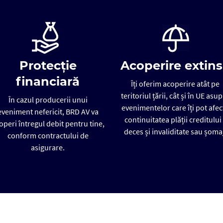
Protecție
Acoperire extin
financiară
Îți oferim acoperire atât pe
teritoriul țării, cât și în UE asu
În cazul producerii unui
evenimentelor care îți pot afec
eveniment nefericit, BRD AV va
continuitatea plății creditului 
operi întregul debit pentru tine,
deces și invaliditate sau șoma
conform contractului de
asigurare.