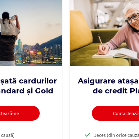
șată cardurilor
Asigurare atașa
andard și Gold
de credit P
ctează-ne
Contactează
e cauză)
Deces (din orice cauz