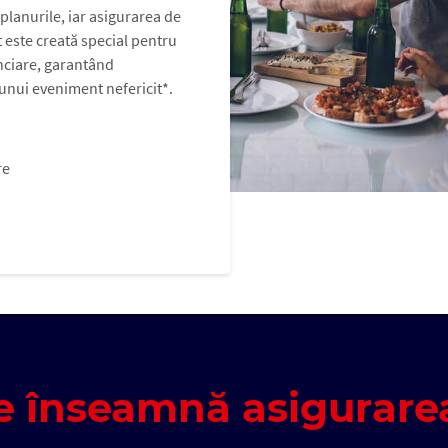
 planurile, iar asigurarea de
t este creată special pentru
nciare, garantând
unui eveniment nefericit*.
re
e înseamnă asigurare