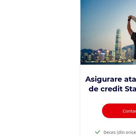
Asigurare ata
de credit St
Conta
Deces (din oric