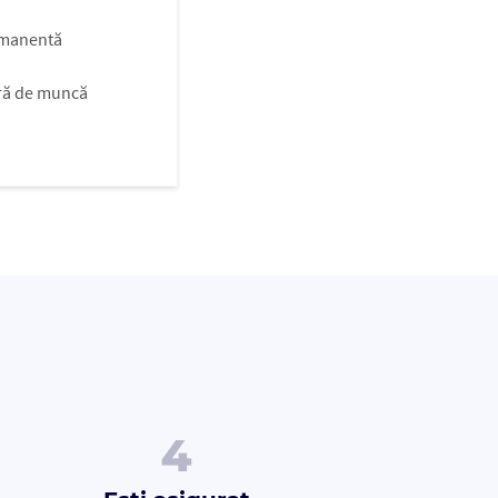
ermanentă
ră de muncă