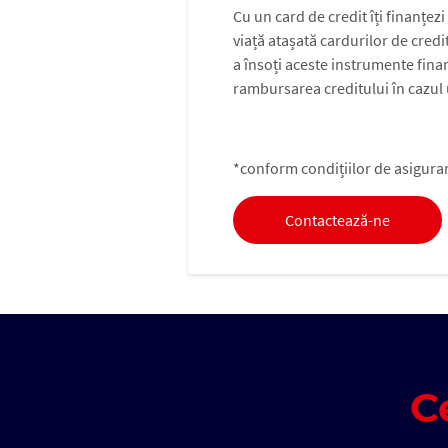
Cu un card de credit îți finanțezi
viață atașată cardurilor de credi
a însoți aceste instrumente fina
rambursarea creditului în cazul 
*conform condițiilor de asigura
Contactează-ne
C