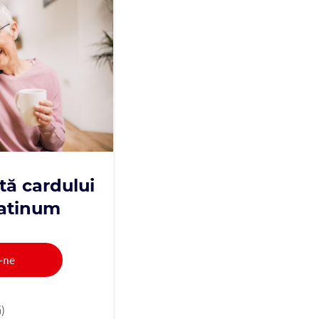
tă cardului
latinum
-ne
ă)