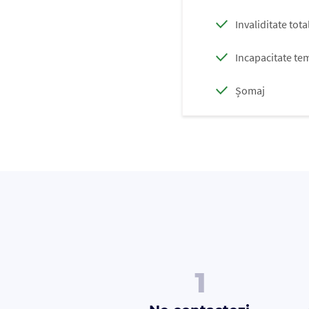
Invaliditate to
Incapacitate t
Șomaj