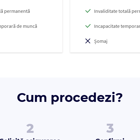
tală permanentă
Invaliditate totală p
emporară de muncă
Incapacitate tempora
Șomaj
Cum procedezi?