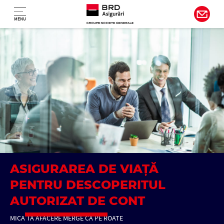
Navigare principală
Sari la conținutul principal
MENU
ASIGURAREA DE VIAȚĂ
PENTRU DESCOPERITUL
AUTORIZAT DE CONT
MICA TA AFACERE MERGE CA PE ROATE