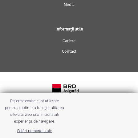
Media
Informații utile
Cariere
Contact
Fișierele cookie sunt utilizate
Termeni & condiții
pentru a optimiza funcţionalitatea
site-ului web şi a îmbunătăţi
Protecția datelor
experienţa de navigare.
Sugestii & petiții
Setări personalizate