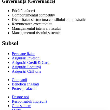
Guvernanță (Governance)
Etică în afaceri
Comportamentul competitiv
Diversitatea și structura consiliului administrativ
Remunerarea executivului
Managementul intern al riscului
Managementul riscului sistemic
Subsol
Persoane fizice
Asigurări Investiții
Asigurări Credit & Card
Asigurări Locuință
Asigurări Călătorie
Companii
Beneficii angajați
Protecție afaceri
Despre noi
Responsabili împreună
Cine suntem