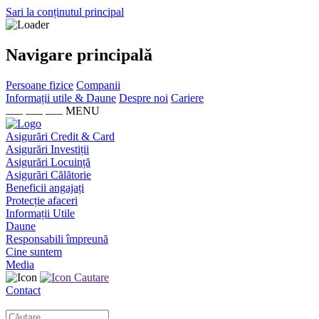
Sari la conținutul principal
Navigare principală
Persoane fizice
Companii
Informații utile & Daune
Despre noi
Cariere
MENU
Asigurări Credit & Card
Asigurări Investiții
Asigurări Locuință
Asigurări Călătorie
Beneficii angajați
Protecție afaceri
Informații Utile
Daune
Responsabili împreună
Cine suntem
Media
Cautare
Contact